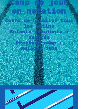
Camp de jour
en natation
Cours de natation tous
les matins
Enfants débutants à
avancés
Prochain camp :
Relâche 2026